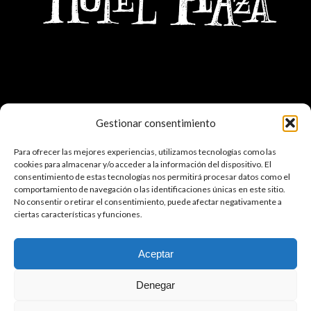
Gestionar consentimiento
ENLACES DE INTERÉS
Para ofrecer las mejores experiencias, utilizamos tecnologías como las
●
WEBCAM CERLER
cookies para almacenar y/o acceder a la información del dispositivo. El
consentimiento de estas tecnologías nos permitirá procesar datos como el
comportamiento de navegación o las identificaciones únicas en este sitio.
●
LA METEO QUE VIENE
No consentir o retirar el consentimiento, puede afectar negativamente a
ciertas características y funciones.
●
EL TIEMPO
Aceptar
Denegar