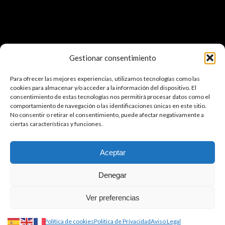
Gestionar consentimiento
ENLACES DE INTERÉS
Para ofrecer las mejores experiencias, utilizamos tecnologías como las
●
WEBCAM CERLER
cookies para almacenar y/o acceder a la información del dispositivo. El
consentimiento de estas tecnologías nos permitirá procesar datos como el
comportamiento de navegación o las identificaciones únicas en este sitio.
●
LA METEO QUE VIENE
No consentir o retirar el consentimiento, puede afectar negativamente a
ciertas características y funciones.
●
EL TIEMPO
Aceptar
Denegar
Hotel Plaza Valle de Benasque © Copyright |
Desarrollado por Maremagno
Ver preferencias
Comunicación
Política de cookies (UE)
Accesibilidad
Politica de Privacidad
Política de cookies
Politica de Privacidad
Aviso Legal