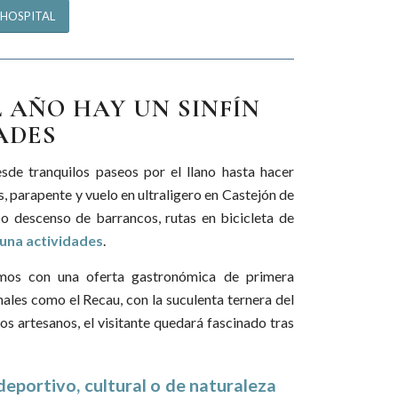
 HOSPITAL
L AÑO HAY UN SINFÍN
DADES
sde tranquilos paseos por el llano hasta hacer
, parapente y vuelo en ultraligero en Castejón de
a o descenso de barrancos, rutas en bicicleta de
 una actividades
.
mos con una oferta gastronómica de primera
nales como el Recau, con la suculenta ternera del
os artesanos, el visitante quedará fascinado tras
deportivo, cultural o de naturaleza