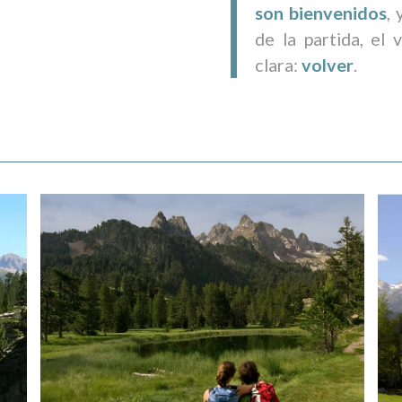
son bienvenidos
,
de la partida, el
clara:
volver
.