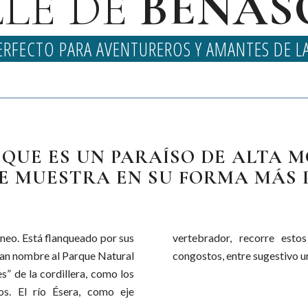
LE DE
BENAS
ERFECTO PARA AVENTUREROS Y AMANTES DE 
SQUE ES UN PARAÍSO DE ALTA
E MUESTRA EN SU FORMA MÁS P
rineo. Está flanqueado por sus
 su sitio entre “pllans” y
dan nombre al Parque Natural
congostos, entre sugestivo u
s” de la cordillera, como los
os. El río Ésera, como eje