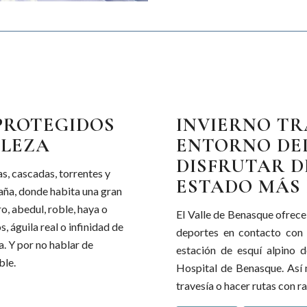
PROTEGIDOS
INVIERNO TR
ALEZA
ENTORNO DEL
DISFRUTAR D
s, cascadas, torrentes y
ESTADO MÁS
taña, donde habita una gran
o, abedul, roble, haya o
El Valle de Benasque ofrece
 águila real o infinidad de
deportes en contacto con l
. Y por no hablar de
estación de esquí alpino 
ble.
Hospital de Benasque. Así m
travesía o hacer rutas con r