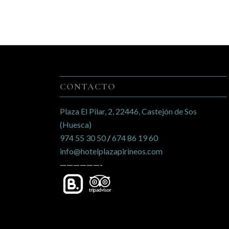
CONTACTO
Plaza El Pilar, 2, 22446, Castejón de Sos
(Huesca)
974 55 30 50
/
674 86 19 60
info@hotelplazapirineos.com
——————-