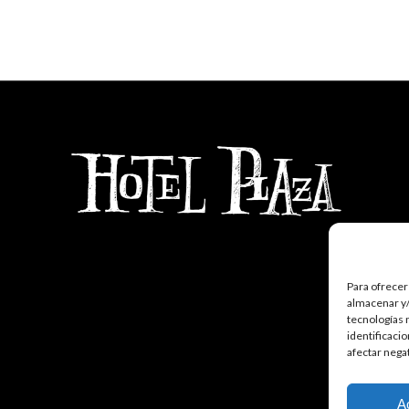
Para ofrecer
almacenar y/
tecnologías 
identificaci
afectar nega
A