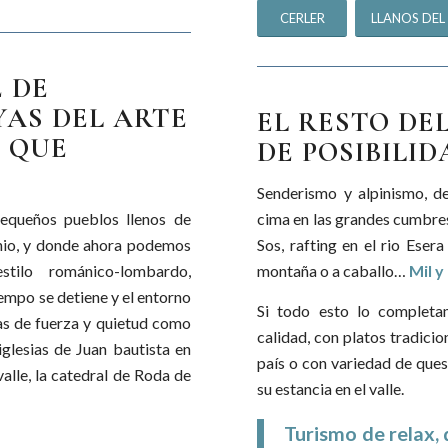
CERLER
LLANOS DEL
 DE
AS DEL ARTE
EL RESTO DE
 QUE
DE POSIBILI
Senderismo y alpinismo, de
pequeños pueblos llenos de
cima en las grandes cumbres
onio, y donde ahora podemos
Sos, rafting en el rio Eser
tilo románico-lombardo,
montaña o a caballo…
Mil y
empo se detiene y el entorno
Si todo esto lo completa
das de fuerza y quietud como
calidad, con platos tradicio
iglesias de Juan bautista en
país o con variedad de ques
valle, la catedral de Roda de
su estancia en el valle.
Turismo de relax, 