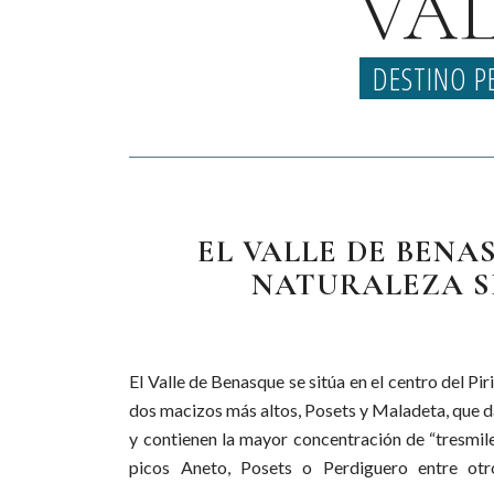
VAL
DESTINO P
EL VALLE DE BENA
NATURALEZA S
El Valle de Benasque se sitúa en el centro del Pi
vertebrador, recorre estos parajes buscando
dos macizos más altos, Posets y Maladeta, que 
y contienen la mayor concentración de “tresmile
picos Aneto, Posets o Perdiguero entre otr