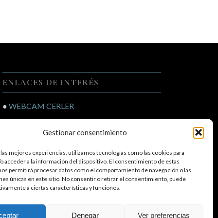
ENLACES DE INTERÉS
●
WEBCAM CERLER
●
LA METEO QUE VIENE
Gestionar consentimiento
●
EL TIEMPO
 las mejores experiencias, utilizamos tecnologías como las cookies para
o acceder a la información del dispositivo. El consentimiento de estas
nos permitirá procesar datos como el comportamiento de navegación o las
ones únicas en este sitio. No consentir o retirar el consentimiento, puede
tivamente a ciertas características y funciones.
ceptar
Denegar
Ver preferencias